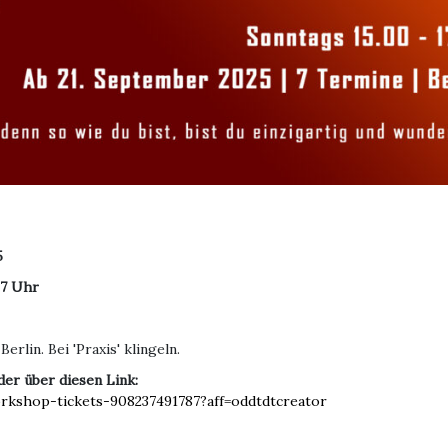
5
17 Uhr
rlin. Bei 'Praxis' klingeln.
er über diesen Link:
rkshop-tickets-908237491787?aff=oddtdtcreator