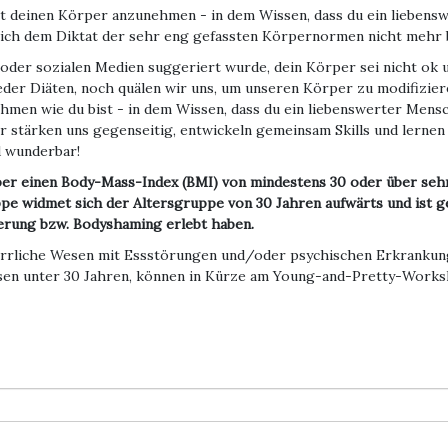
zt deinen Körper anzunehmen - in dem Wissen, dass du ein liebens
 sich dem Diktat der sehr eng gefassten Körpernormen nicht mehr 
 oder sozialen Medien suggeriert wurde, dein Körper sei nicht ok 
r Diäten, noch quälen wir uns, um unseren Körper zu modifiziere
nehmen wie du bist - in dem Wissen, dass du ein liebenswerter Mens
 stärken uns gegenseitig, entwickeln gemeinsam Skills und lernen
d wunderbar!
er einen Body-Mass-Index (BMI) von mindestens 30 oder über sehr
uppe widmet sich der Altersgruppe von 30 Jahren aufwärts und ist 
erung bzw. Bodyshaming erlebt haben.
 herrliche Wesen mit Essstörungen und/oder psychischen Erkrankung
sen unter 30 Jahren, können in Kürze am Young-and-Pretty-Works