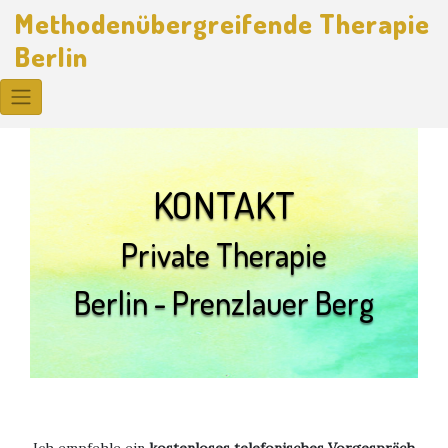
Skip
Methodenübergreifende Therapie
to
Berlin
content
KONTAKT
Private Therapie
Berlin - Prenzlauer Berg
Ich empfehle ein
kostenloses telefonisches Vorgespräch